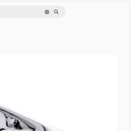
Поиск по изображению
Поиск