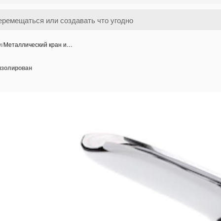
и
/
Металлический кран и…
изолирован