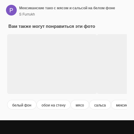
Мексиканские тако с мясом и сальсой на белом фоне
S Furrukh
Вам также могут понравиться эти фото
белый фон
обои на стену
мясо
сальса
мексиканс