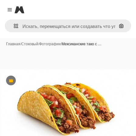
Magnific
Close menu
Поиск 
Главная
/
Стоковый
/
Фотографии
/
Мексиканские тако с …
Премиум