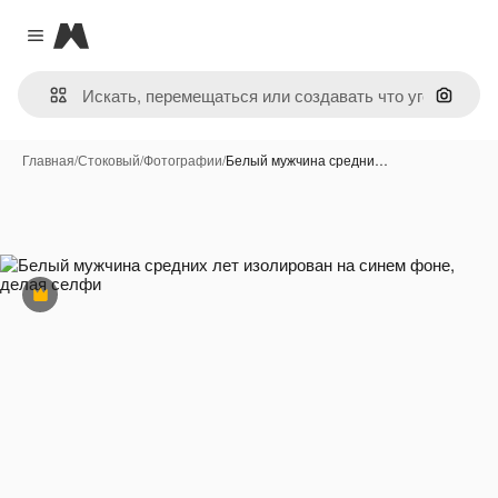
Magnific
Close menu
Поиск 
Главная
/
Стоковый
/
Фотографии
/
Белый мужчина средни…
Премиум