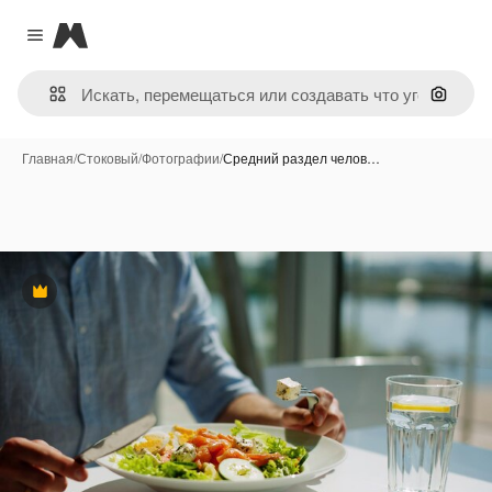
Magnific
Close menu
Поиск 
Главная
/
Стоковый
/
Фотографии
/
Средний раздел челов…
Премиум