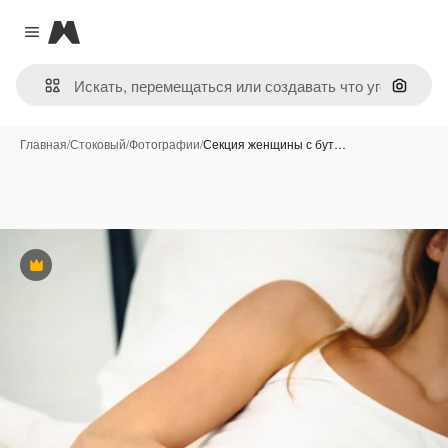
Magnific
Close menu
Поиск 
Главная
/
Стоковый
/
Фотографии
/
Секция женщины с бут…
Премиум