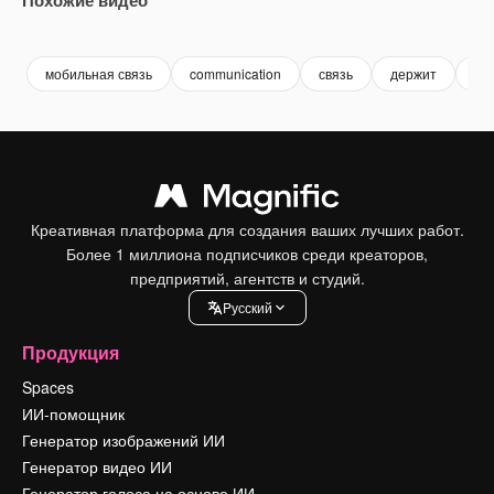
Premium
Premium
Premium
Premium
мобильная связь
communication
связь
держит
мо
Креативная платформа для создания ваших лучших работ.
Более 1 миллиона подписчиков среди креаторов,
предприятий, агентств и студий.
Pусский
Продукция
Spaces
ИИ-помощник
Генератор изображений ИИ
Генератор видео ИИ
Генератор голоса на основе ИИ