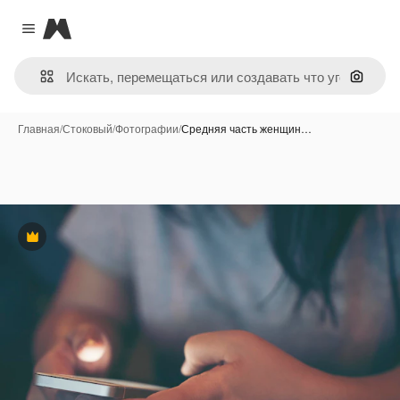
Magnific
Close menu
Поиск 
Главная
/
Стоковый
/
Фотографии
/
Средняя часть женщин…
Премиум