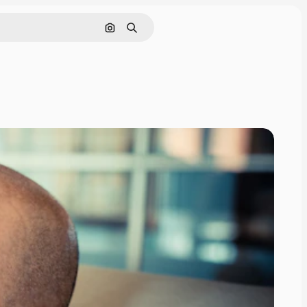
Поиск по изображению
Поиск