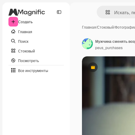
Создать
Главная
/
Стоковый
/
Фотографи
Главная
Поиск
Мужчина сменять воз
peus_purchases
Стоковый
Посмотреть
Премиум
Все инструменты