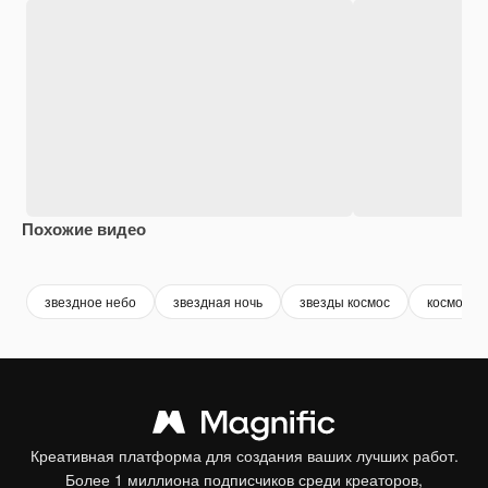
Похожие видео
Premium
Premium
Premium
Premium
звездное небо
звездная ночь
звезды космос
космос
Креативная платформа для создания ваших лучших работ.
Более 1 миллиона подписчиков среди креаторов,