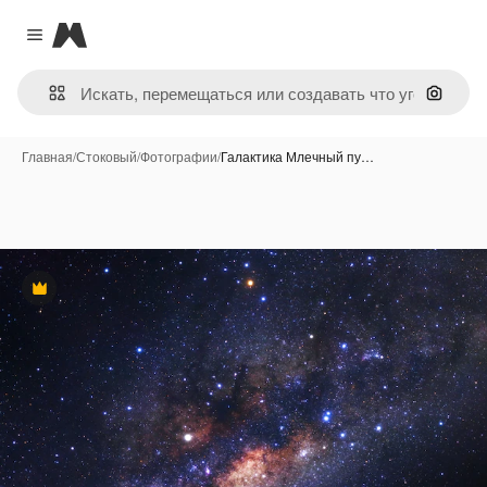
Magnific
Close menu
Поиск 
Главная
/
Стоковый
/
Фотографии
/
Галактика Млечный пу…
Премиум