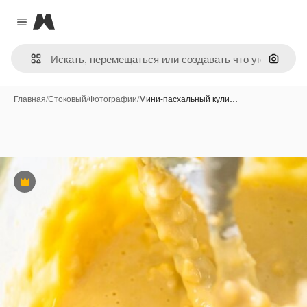
Magnific
Close menu
Поиск 
Главная
/
Стоковый
/
Фотографии
/
Мини-пасхальный кули…
Премиум