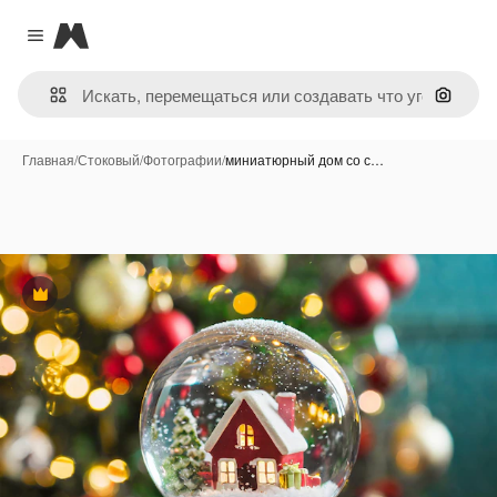
Magnific
Close menu
Поиск 
Главная
/
Стоковый
/
Фотографии
/
миниатюрный дом со с…
Премиум