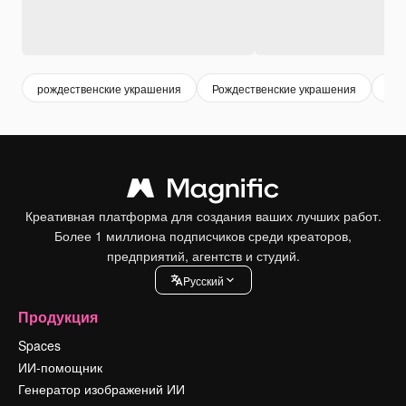
рождественские украшения
Рождественские украшения
рож
Креативная платформа для создания ваших лучших работ.
Более 1 миллиона подписчиков среди креаторов,
предприятий, агентств и студий.
Pусский
Продукция
Spaces
ИИ-помощник
Генератор изображений ИИ