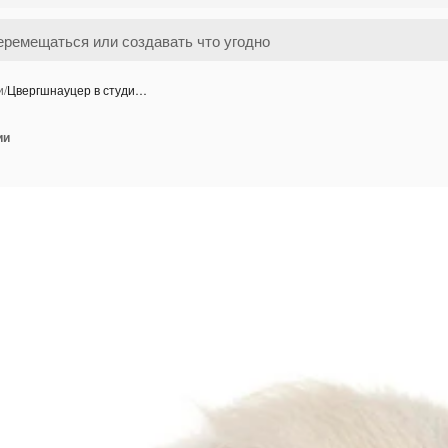
и
/
Цвергшнауцер в студи…
ии