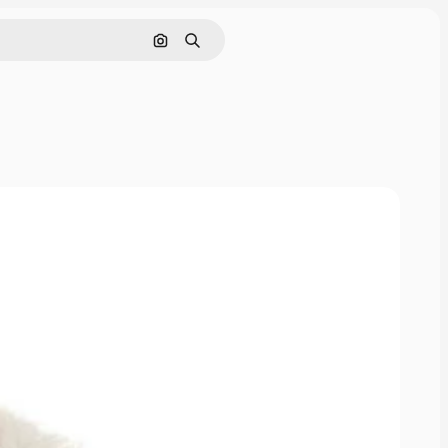
Поиск по изображению
Поиск