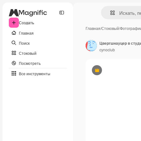
Создать
Главная
/
Стоковый
/
Фотографи
Главная
Поиск
Цвергшнауцер в студ
cynoclub
Стоковый
Посмотреть
Премиум
Все инструменты