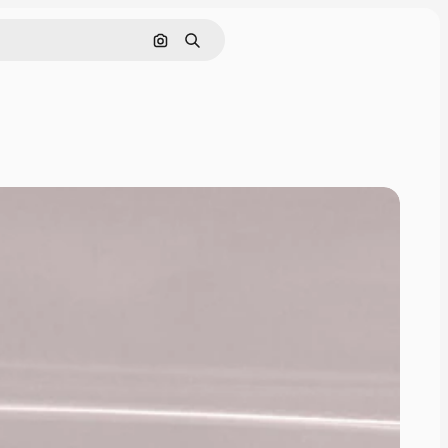
Поиск по изображению
Поиск