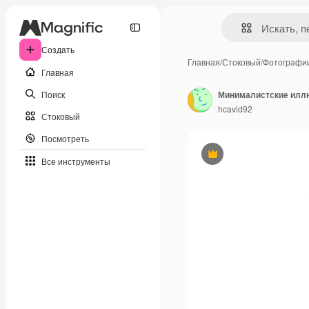
Создать
Главная
/
Стоковый
/
Фотографи
Главная
Поиск
hcavid92
Стоковый
Посмотреть
Премиум
Все инструменты