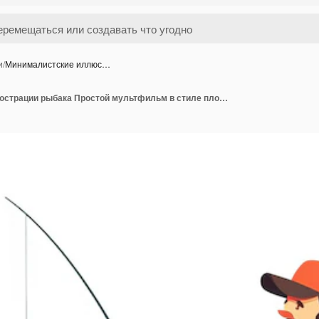
и
/
Минималистские иллюс…
Минималистские иллюстрации рыбака Простой мультфильм в стиле плоского рыбака высококачественный ген ИИ