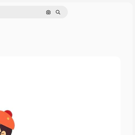
Поиск по изображению
Поиск