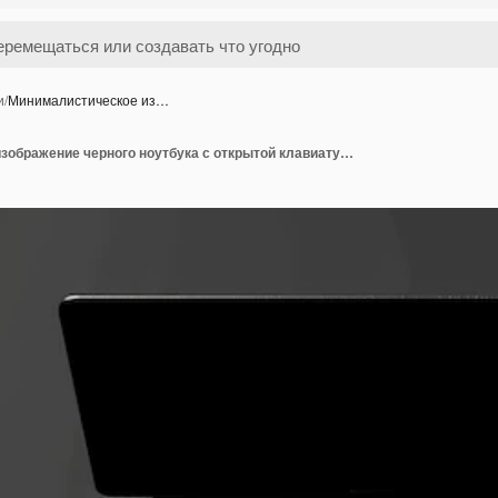
и
/
Минималистическое из…
Минималистическое изображение черного ноутбука с открытой клавиатурой, опирающейся на серую поверхность Минималистический дизайн с ноутбук-клавиатурой в монохромной цветовой палитре