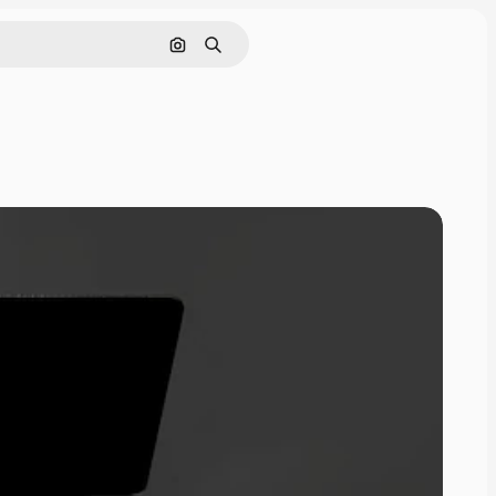
Поиск по изображению
Поиск