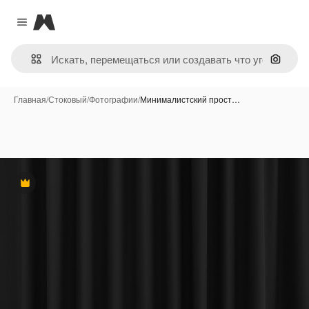
Magnific
Close menu
Поиск 
Главная
/
Стоковый
/
Фотографии
/
Минималистский прост…
Премиум