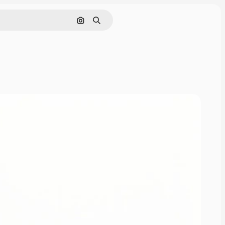
Поиск по изображению
Поиск