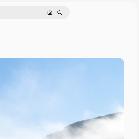
Поиск по изображению
Поиск