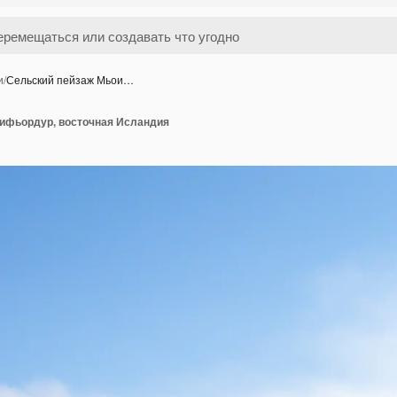
и
/
Сельский пейзаж Мьои…
ифьордур, восточная Исландия