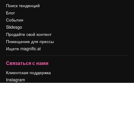
Поиск тенденций
Блог
События
Slidesgo
Продайте свой контент
Помещение для прессы
Ищете magnific.ai
Связаться с нами
Клиентская поддержка
Instagram
YouTube
LinkedIn
TikTok
Discord
X
Reddit