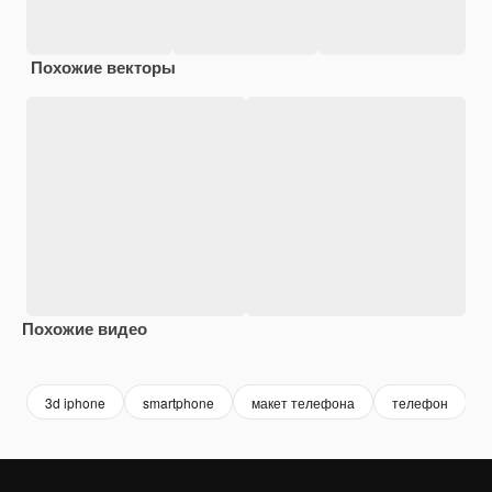
Похожие векторы
Похожие видео
Premium
Premium
Premium
Premium
3d iphone
smartphone
макет телефона
телефон