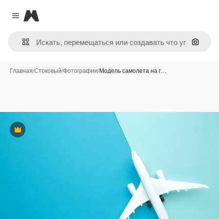
Magnific
Close menu
Поиск 
Главная
/
Стоковый
/
Фотографии
/
Модель самолета на г…
Премиум