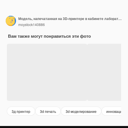
Модель, напечатанная на 3D-принтере в кабинете лаборатории Объект, напечатанный на 3D-принтере
moystock140886
Вам также могут понравиться эти фото
3д принтер
3d печать
3d моделирование
инновации