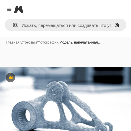
Magnific
Close menu
Поиск 
Главная
/
Стоковый
/
Фотографии
/
Модель, напечатанная…
Премиум