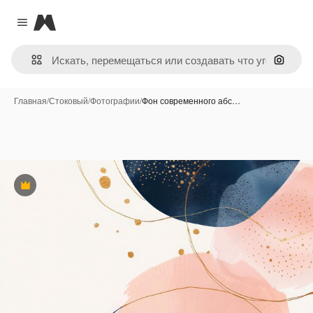
Magnific
Close menu
Поиск 
Главная
/
Стоковый
/
Фотографии
/
Фон современного абс…
Премиум