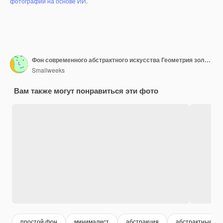
фотографий на основе ИИ
.
Фон современного абстрактного искусства Геометрия золото
Smallweeks
Вам также могут понравиться эти фото
простой фон
минималист
абстракция
абстрактные ка