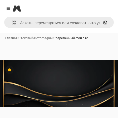
Magnific
Close menu
Поиск 
Главная
/
Стоковый
/
Фотографии
/
Современный фон с ко…
Премиум