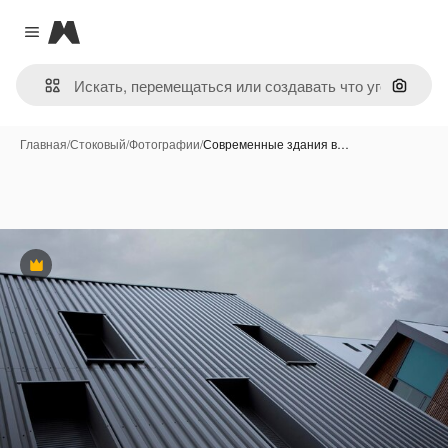
Magnific
Close menu
Поиск 
Главная
/
Стоковый
/
Фотографии
/
Современные здания в…
Премиум