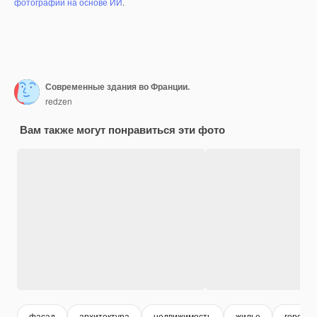
фотографий на основе ИИ
.
Современные здания во Франции.
redzen
Вам также могут понравиться эти фото
фасад
архитектура
недвижимость
жилье
городск