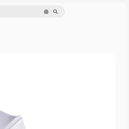
Поиск по изображению
Поиск