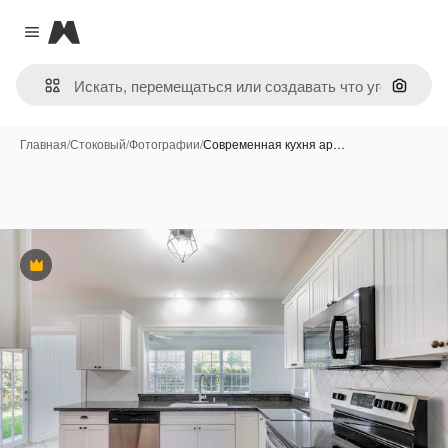
Magnific
Close menu
Поиск 
Главная
/
Стоковый
/
Фотографии
/
Современная кухня ар…
Премиум