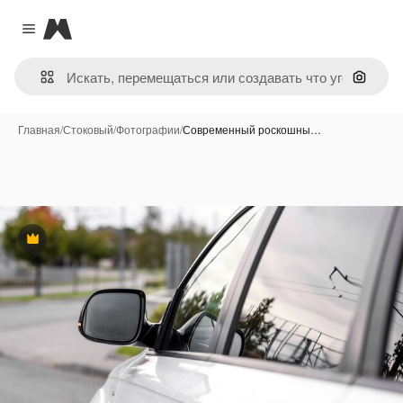
Magnific
Close menu
Поиск 
Главная
/
Стоковый
/
Фотографии
/
Современный роскошны…
Премиум