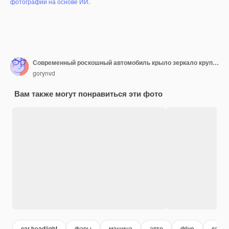
фотографий на основе ИИ
.
Современный роскошный автомобиль крыло зеркало крупным планом. Дорогой, спортивный авто.
gorynvd
Вам также могут понравиться эти фото
car headlight
фары
машина
авто
drive
car sp