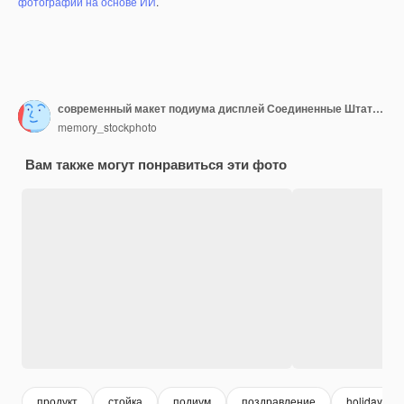
фотографий на основе ИИ
.
современный макет подиума дисплей Соединенные Штаты Америки дисплей баннер
memory_stockphoto
Вам также могут понравиться эти фото
продукт
стойка
подиум
поздравление
holiday