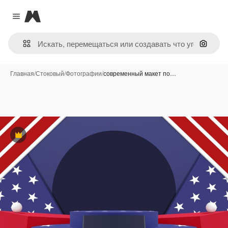
Magnific
Close menu
Поиск 
Главная
/
Стоковый
/
Фотографии
/
современный макет по…
Премиум