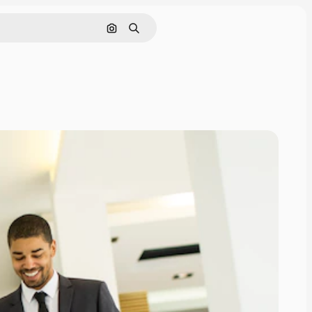
Поиск по изображению
Поиск