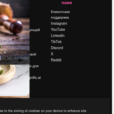
нами
Цены
о
О нас
Клиентская
поддержка
Reviews
Instagram
Вакансии
YouTube
Поиск тенденций
LinkedIn
Блог
TikTok
События
Discord
Slidesgo
ости
X
Продайте свой
контент
Reddit
в
Помещение для
прессы
Ищете magnific.ai
ee to the storing of cookies on your device to enhance site