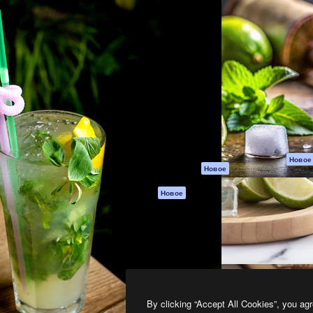
атформа для создания
Spaces
Academy
работ. Более 1 миллиона
ИИ-помощник
Документация п
реди креаторов,
Пакету ИИ
Генератор
гентств и студий.
изображений ИИ
Служба
поддержки
Генератор видео
ИИ
Условия и
положения
Генератор голоса
на основе ИИ
Политика
конфиденциальн
Стоковый контент
Оригиналы
MCP для
Новое
Новое
Claude/ChatGPT
Политика файло
cookie
Агенты
Новое
Центр доверия
API
Партнеры
Мобильное
приложение
Предприятие
Все инструменты
Magnific
By clicking “Accept All Cookies”, you agr