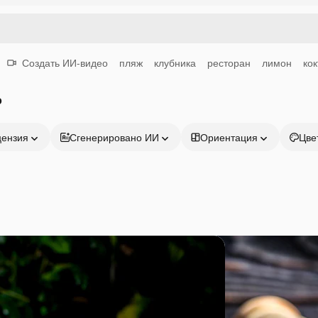
Создать ИИ-видео
пляж
клубника
ресторан
лимон
ко
о
цензия
Сгенерировано ИИ
Ориентация
Цве
Продукция
Начать