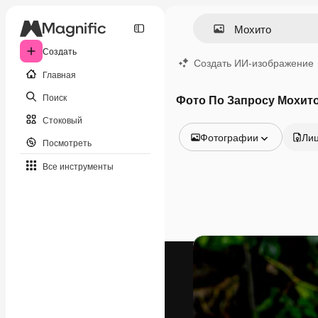
Создать
Создать ИИ-изображение
Главная
Поиск
Фото По Запросу Мохит
Стоковый
Фотографии
Ли
Посмотреть
Все изображения
Все инструменты
Векторы
Иллюстрации
Фотографии
PSD
Шаблоны
Мокапы
Видео
Видеоролик
Моушн-дизайн
Видеошаблоны
Иконки
3D-модели
Шрифты