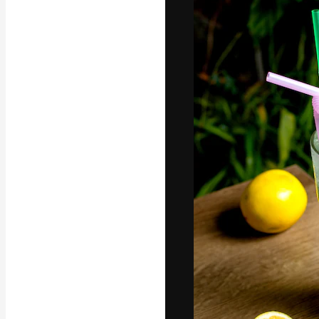
Креативная пл
ваших лучших 
подписчиков с
предприятий, а
Pусский