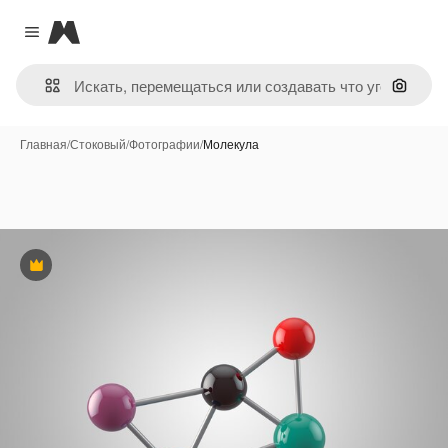
Magnific
Close menu
Поиск 
Главная
/
Стоковый
/
Фотографии
/
Молекула
Премиум