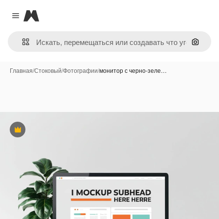
Magnific
Close menu
Поиск 
Главная
/
Стоковый
/
Фотографии
/
монитор с черно-зеле…
Премиум