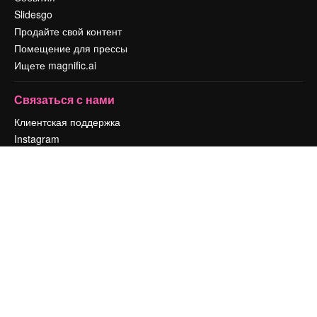
Slidesgo
Продайте свой контент
Помещение для прессы
Ищете magnific.ai
Связаться с нами
Клиентская поддержка
Instagram
YouTube
LinkedIn
TikTok
Discord
X
Reddit
Copyright © 2010-
2026
Freepik Company S.L.U.
Все права защищены
.