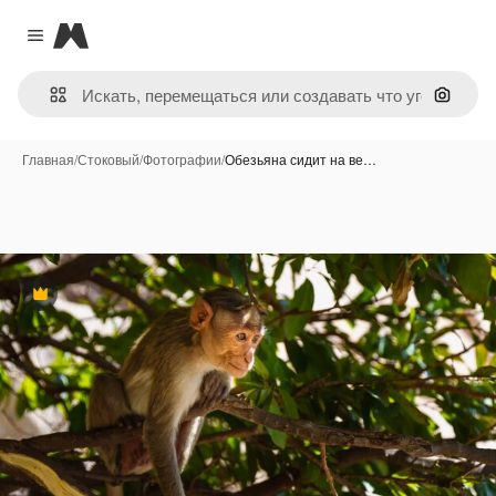
Magnific
Close menu
Поиск 
Главная
/
Стоковый
/
Фотографии
/
Обезьяна сидит на ве…
Премиум