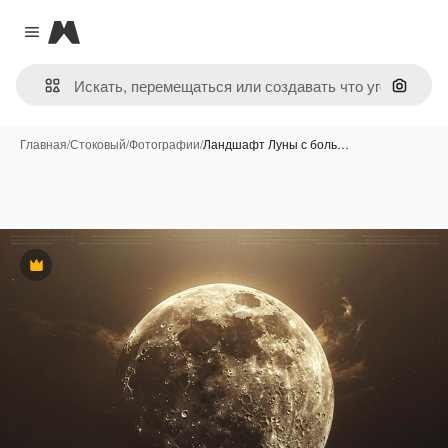
Magnific
Close menu
Поиск 
Главная
/
Стоковый
/
Фотографии
/
Ландшафт Луны с боль…
Премиум