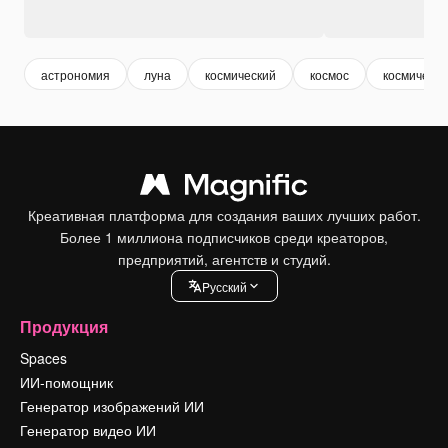
астрономия
луна
космический
космос
космическа
Креативная платформа для создания ваших лучших работ.
Более 1 миллиона подписчиков среди креаторов,
предприятий, агентств и студий.
Pусский
Продукция
Spaces
ИИ-помощник
Генератор изображений ИИ
Генератор видео ИИ