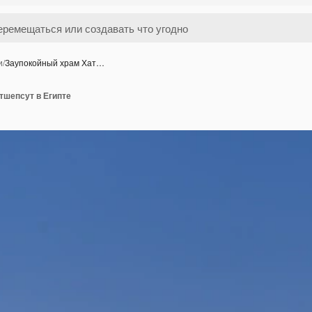
и
/
Заупокойный храм Хат…
тшепсут в Египте