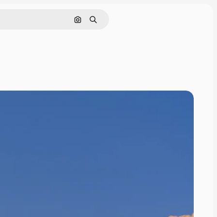
Поиск по изображению
Поиск