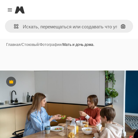
Magnific
Close menu
Поиск 
Главная
/
Стоковый
/
Фотографии
/
Мать и дочь дома.
Премиум