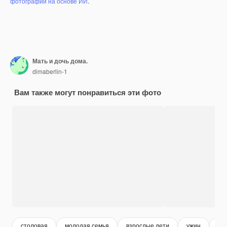
фотографий на основе ИИ
.
Мать и дочь дома.
dimaberlin-1
Вам также могут понравиться эти фото
столовая
молодая семья
взрослые дети
ужин
ро