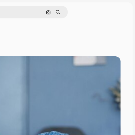
Поиск по изображению
Поиск