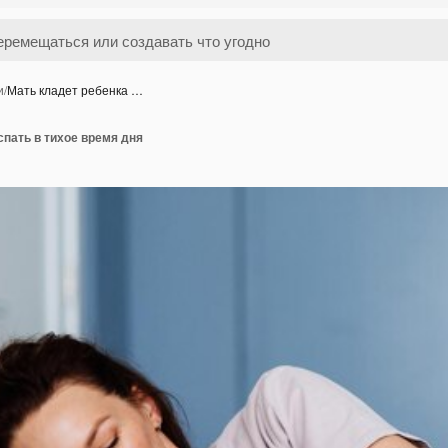
и
/
Мать кладет ребенка …
спать в тихое время дня