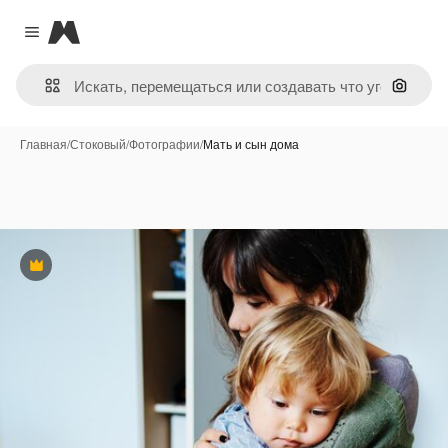
Magnific
Close menu
Поиск 
Главная
/
Стоковый
/
Фотографии
/
Мать и сын дома
Премиум