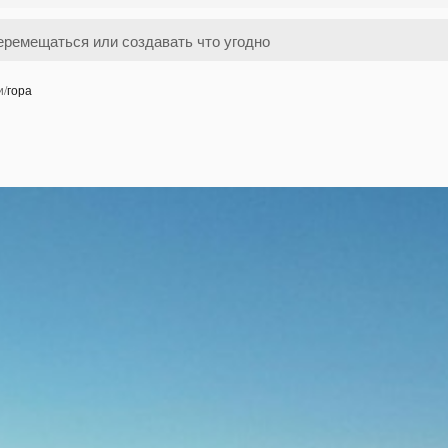
и
/
гора