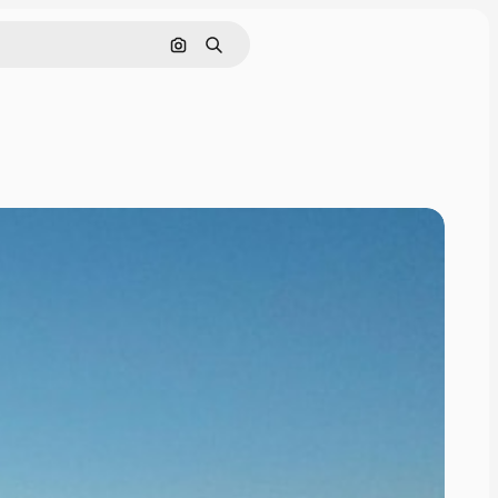
Поиск по изображению
Поиск