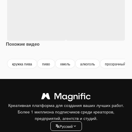
Похожие видео
Premium
Premium
Сгенерировано с помощью ИИ
Premium
Premium
кружка пива
пиво
хмель
алкоголь
прозрачный
Креативная платформа для создания ваших лучших работ.
Более 1 миллиона подписчиков среди креаторов,
предприятий, агентств и студий.
Pусский