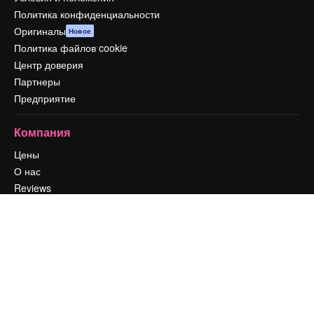
Политика конфиденциальности
Оригиналы
Новое
Политика файлов cookie
Центр доверия
Партнеры
Предприятие
Компания
Цены
О нас
Reviews
Вакансии
Поиск тенденций
Блог
События
Slidesgo
Продайте свой контент
Помещение для прессы