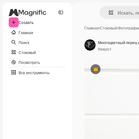
Создать
Главная
/
Стоковый
/
Фотографи
Главная
Поиск
Многоцветный перец 
freepic1
Стоковый
Посмотреть
Премиум
Все инструменты