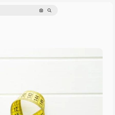
Поиск по изображению
Поиск