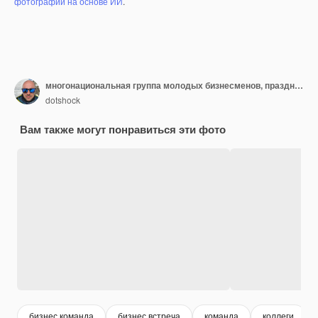
фотографий на основе ИИ
.
многонациональная группа молодых бизнесменов, празднующих успех на своих рабочих местах в стартап-офисе успеха и победной концепции
dotshock
Вам также могут понравиться эти фото
бизнес команда
бизнес встреча
команда
коллеги