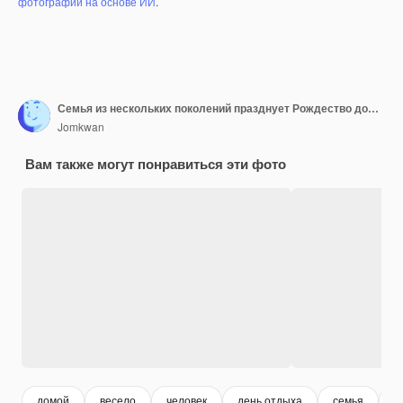
фотографий на основе ИИ
.
Семья из нескольких поколений празднует Рождество дома, открывая подарки вместе
Jomkwan
Вам также могут понравиться эти фото
домой
весело
человек
день отдыха
семья
у