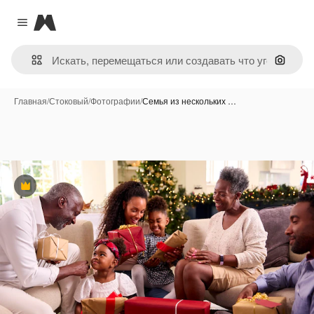
Magnific
Close menu
Поиск 
Главная
/
Стоковый
/
Фотографии
/
Семья из нескольких …
Премиум