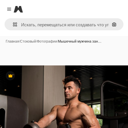
Magnific
Close menu
Поиск 
Главная
/
Стоковый
/
Фотографии
/
Мышечный мужчина зан…
Премиум