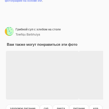
фотографий на основе ИИ
.
Грибной суп с хлебом на столе
Towfiqu Barbhuiya
Вам также могут понравиться эти фото
здоровое питание
суп
диета
питание
еда
о