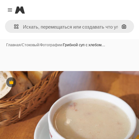
Magnific
Close menu
Поиск 
Главная
/
Стоковый
/
Фотографии
/
Грибной суп с хлебом…
Премиум