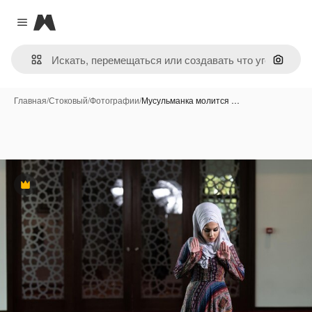
Magnific
Close menu
Поиск 
Главная
/
Стоковый
/
Фотографии
/
Мусульманка молится …
Премиум