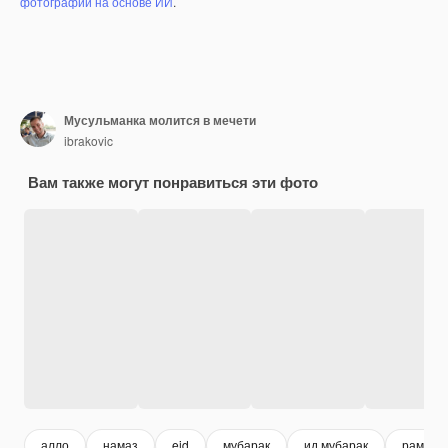
фотографий на основе ИИ
.
Мусульманка молится в мечети
ibrakovic
Вам также могут понравиться эти фото
алло
намаз
eid
мубарак
ид мубарак
рамада