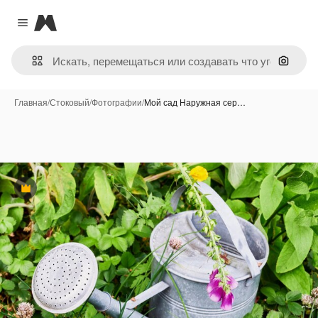
Magnific
Close menu
Поиск 
Главная
/
Стоковый
/
Фотографии
/
Мой сад Наружная сер…
Премиум