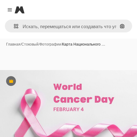
Magnific
Close menu
Поиск 
Главная
/
Стоковый
/
Фотографии
/
Карта Национального …
Премиум