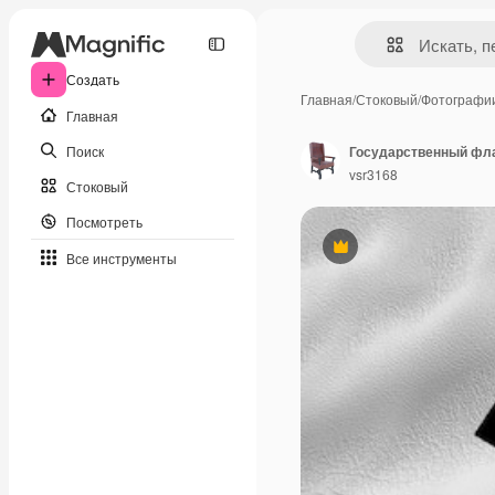
Создать
Главная
/
Стоковый
/
Фотографи
Главная
Поиск
Государственный фла
vsr3168
Стоковый
Посмотреть
Премиум
Все инструменты