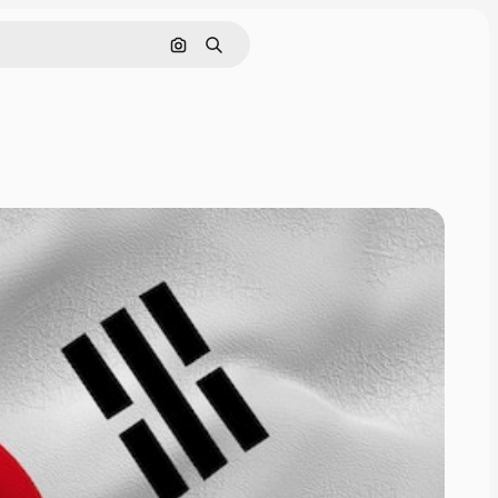
Поиск по изображению
Поиск