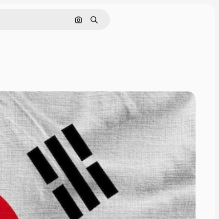
Поиск по изображению
Поиск