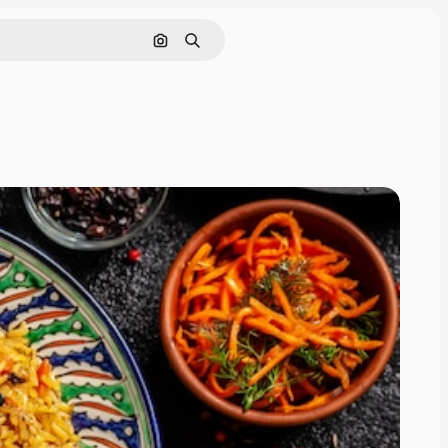
Поиск по изображению
Поиск